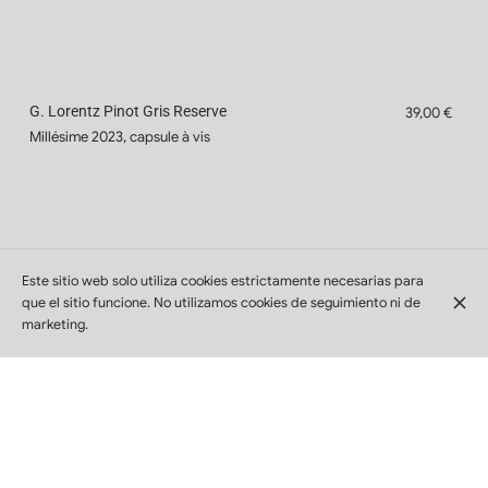
G. Lorentz Pinot Gris Reserve
39,00 €
Millésime 2023, capsule à vis
Este sitio web solo utiliza cookies estrictamente necesarias para
que el sitio funcione. No utilizamos cookies de seguimiento ni de
marketing.